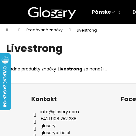
K
Prejsť
na
o
Pánske ♂
D
obsah
Späť
Späť
š
do
do
í
Domov
Predávané značky
Livestrong
k
obchodu
obchodu
Livestrong
Žiadne produkty značky
Livestrong
sa nenašli...
Z
á
Kontakt
Fac
p
ä
info
@
glosery.com
t
+421 908 252 238
i
glosery
e
gloseryofficial