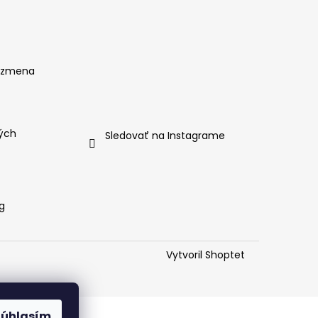
, zmena
ých
Sledovať na Instagrame
g
Vytvoril Shoptet
Súhlasím