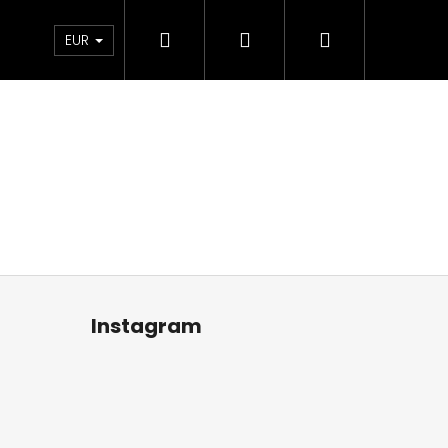
Hľadať
Prihlásenie
Nákupný
Kontakt
Blog
Obchodné podmienky
EUR
košík
Instagram