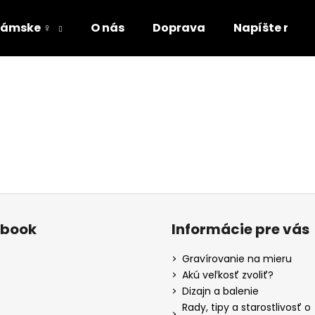
ámske ♀
O nás
Doprava
Napíšte nám
Čo potrebujete nájsť?
HĽADAŤ
Odporúčame
ebook
Informácie pre vás
Gravírovanie na mieru
Akú veľkosť zvoliť?
Dizajn a balenie
Rady, tipy a starostlivosť o