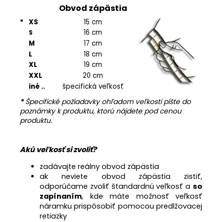
Obvod zápästia
*
XS
15 cm
16 cm
S
M
17 cm
L
18 cm
XL
19 cm
XXL
20 cm
iné ..
špecifická veľkosť
*
Špecifické požiadavky ohľadom veľkosti píšte do
poznámky k produktu, ktorú nájdete pod cenou
produktu.
Akú veľkosť si zvoliť?
zadávajte reálny obvod zápästia
ak neviete obvod zápästia zistiť,
odporúčame zvoliť štandardnú veľkosť a
so
zapínaním
, kde máte možnosť veľkosť
náramku prispôsobiť pomocou predlžovacej
retiazky