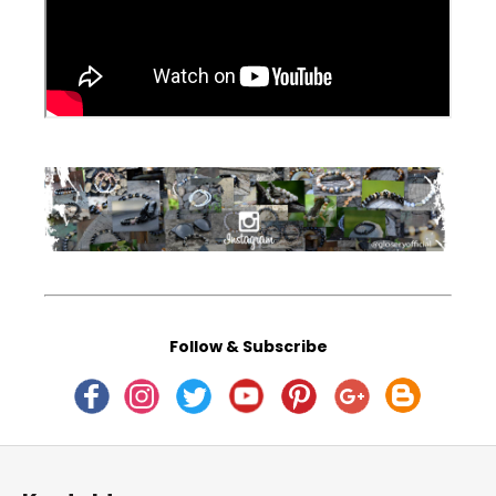
Follow & Subscribe
Z
á