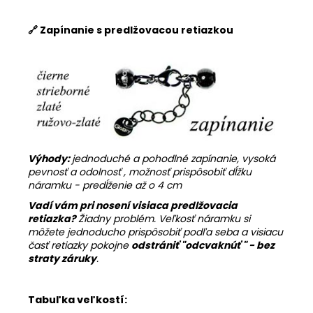
🔗 Zapínanie s predlžovacou retiazkou
Výhody:
jednoduché a pohodlné zapínanie, vysoká
pevnosť a odolnosť , možnosť prispôsobiť dĺžku
náramku - predĺženie až o 4 cm
Vadí vám pri nosení visiaca predlžovacia
retiazka?
Žiadny problém. Veľkosť náramku si
môžete jednoducho prispôsobiť podľa seba a visiacu
časť retiazky pokojne
odstrániť "
odcvaknúť " - bez
straty záruky
.
Tabuľka veľkostí: