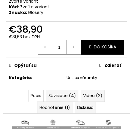
Zvoľte variant
Kód:
Zvoľte variant
Značka:
Glosery
€38,90
€31,63
bez DPH
Jednotková
DO KOŠÍKA
cena:
Opýtať sa
Zdieľať
Kategória
:
Unisex náramky
Popis
Súvisiace (4)
Videá (2)
Hodnotenie (1)
Diskusia