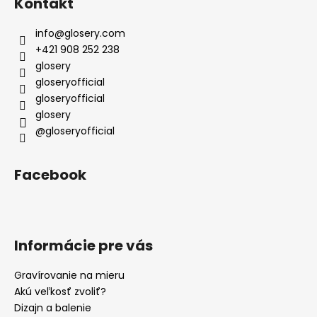
Kontakt
p
ä
info
@
glosery.com
t
+421 908 252 238
i
glosery
e
gloseryofficial
gloseryofficial
glosery
@gloseryofficial
Facebook
Informácie pre vás
Gravírovanie na mieru
Akú veľkosť zvoliť?
Dizajn a balenie