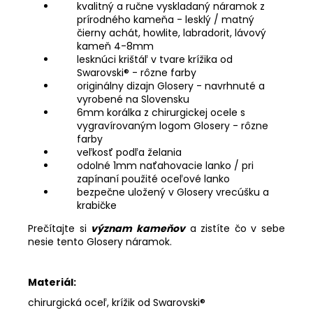
kvalitný a ručne vyskladaný náramok z
prírodného kameňa - lesklý / matný
čierny achát, howlite, labradorit, lávový
kameň 4-8mm
lesknúci krištáľ v tvare krížika od
Swarovski® - rôzne farby
originálny dizajn Glosery - navrhnuté a
vyrobené na Slovensku
6mm korálka z chirurgickej ocele s
vygravírovaným logom Glosery - rôzne
farby
veľkosť podľa želania
odolné 1mm naťahovacie lanko / pri
zapínaní použité oceľové lanko
bezpečne uložený v Glosery vrecúšku a
krabičke
Prečítajte si
význam kameňov
a zistíte čo v sebe
nesie tento Glosery náramok.
Materiál:
chirurgická oceľ,
krížik od Swarovski®