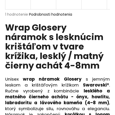
á
j
Priemerné
1 hodnotenie
Podrobnosti hodnotenia
s
hodnotenie
Wrap Glosery
produktu
ť
je
?
náramok s lesknúcim
5,0
z
krištáľom v tvare
5
hviezdičiek.
krížika, lesklý / matný
HĽADAŤ
čierny achát 4-8mm
Unisex
wrap náramok Glosery
s jemným
O
leskom a krištáľovým krížikom
Swarovski®
.
d
Ručne vyrobený z kombinácie
lesklého a
p
matného čierneho achátu - ónyx, howlitu,
o
labradoritu a lávového kameňa (4–8 mm)
,
r
ktorý symbolizuje silu, rovnováhu a eleganciu.
ú
Náramok je zakončený
korálkou s logom