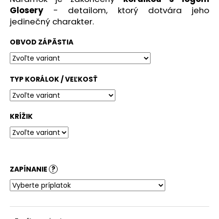
č
Glosery
- detailom, ktorý dotvára jeho
a
jedinečný charakter.
m
e
OBVOD ZÁPÄSTIA
TYP KORÁLOK / VEĽKOSŤ
KRÍŽIK
ZAPÍNANIE
?