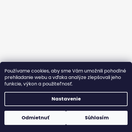
Používame cookies, aby sme Vám umožnili pohodlné
prehliadanie webu a vďaka analýze zlepšovali jeho
Facebook
Instagram
TikTok
YouTube
Twitter
Pinterest
Blog
funkcie, výkon a použiteľnosť.
☀️ Zľava
Nastavenie
-10%
Vytvoril Shoptet
Copyright 2026
Glosery
. Všetky práva vyhradené.
Upraviť
s kódom
LETO
🌴
Odmietnuť
Súhlasím
nastavenie cookies