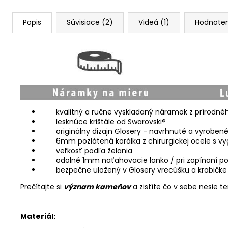
Popis
Súvisiace (2)
Videá (1)
Hodnoten
kvalitný a ručne vyskladaný náramok z prírodn
lesknúce krištále od Swarovski®
originálny dizajn Glosery - navrhnuté a vyroben
6mm pozlátená korálka z chirurgickej ocele s 
veľkosť podľa želania
odolné 1mm naťahovacie lanko / pri zapínaní po
bezpečne uložený v Glosery vrecúšku a krabičke
Prečítajte si
význam kameňov
a zistíte čo v sebe nesie 
Materiál: