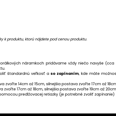
y k produktu, ktorú nájdete pod cenou produktu.
 korálkových náramkoch pridávame
vždy niečo navyše (cca 
tu.
oliť štandardnú veľkosť a
so zapínaním
, kde máte možnos
va zvoľte 14cm až 15cm, silnejšia postava zvoľte 17cm až 18c
va zvoľte 17cm až 18cm, silnejšia postava zvoľte 19cm až 20c
omocou predlžovacej retiazky (je potrebné zvoliť zapínanie)