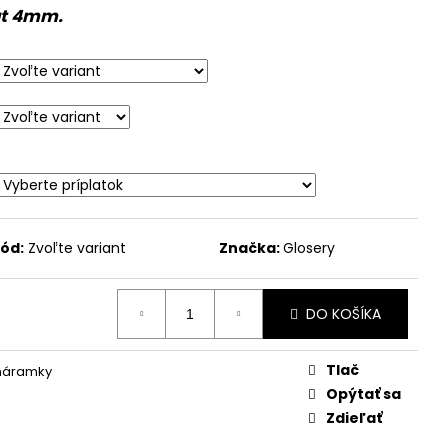
hát 4mm.
ód:
Zvoľte variant
Značka:
Glosery
DO KOŠÍKA
Tlač
 náramky
Opýtať sa
Zdieľať