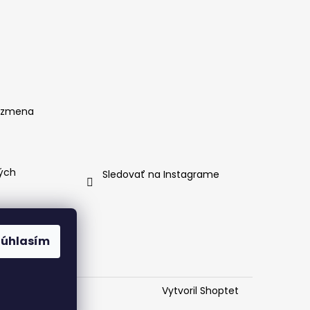
, zmena
ých
Sledovať na Instagrame
Súhlasím
g
Vytvoril Shoptet