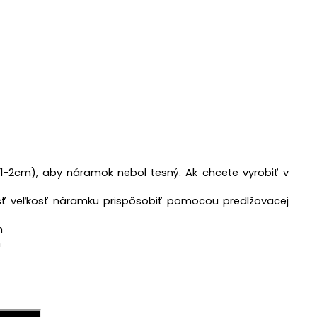
1-2cm), aby náramok nebol tesný. A
k chcete vyrobiť v
ť veľkosť náramku prispôsobiť pomocou predlžovacej
m
m