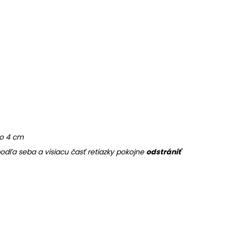
 o 4 cm
dľa seba a visiacu časť retiazky pokojne
odstrániť