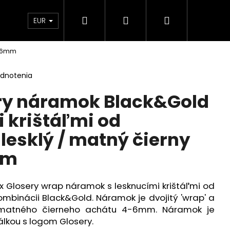
Hľadať
Prihlásenie
Nákupný
Kontakt
Blog
Obchodné podmienky
EUR
4-6mm
košík
odnotenia
ry náramok Black&Gold
i krištáľmi od
lesklý / matný čierny
mm
x Glosery wrap náramok s lesknucími krištáľmi od
ombinácii Black&Gold. Náramok je dvojitý 'wrap' a
 matného čierneho achátu 4-6mm. Náramok je
lkou s logom Glosery.