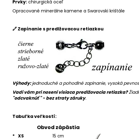
Prvky:
chirurgická oceľ
Opracované minerálne kamene a Swarovski krištále
🔗 Zapínanie s predlžovacou retiazkou
Výhody:
jednoduché a pohodlné zapínanie, vysoká pevnosť 
Vadí vám pri nosení visiaca predlžovacia retiazka?
Žiad
"
odcvaknúť " - bez straty záruky
.
Tabuľka veľkostí:
Obvod zápästia
*
XS
15 cm