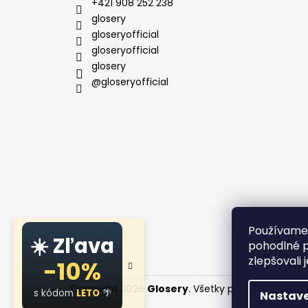
t
+421 908 252 238
i
glosery
e
gloseryofficial
gloseryofficial
glosery
@gloseryofficial
Používame 
☀️ Zľava
pohodlné p
zlepšovali 
-10%
Copyright 2026
Glosery
. Všetky práva vyhraden
s kódom
LETO
🌴
Nastave