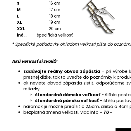
16 cm
S
M
17 cm
L
18 cm
XL
19 cm
XXL
20 cm
iné ..
špecifická veľkosť
*
Špecifické požiadavky ohľadom veľkosti píšte do poznámk
Akú veľkosť si zvoliť?
zadávajte reálny obvod zápästia
- pri výrobe
presnej dĺžke, tak to uveďte do poznámky k produk
ak neviete obvod zápästia zistiť, odporúčame zv
retiazky
štandardná dámska veľkosť
- štíhla posta
štandardná pánska veľkosť
- štíhla posta
náramok je možné predĺžiť o 2,5cm, alebo o 4cm p
bezplatná zmena veľkosti, viac info
- TU -