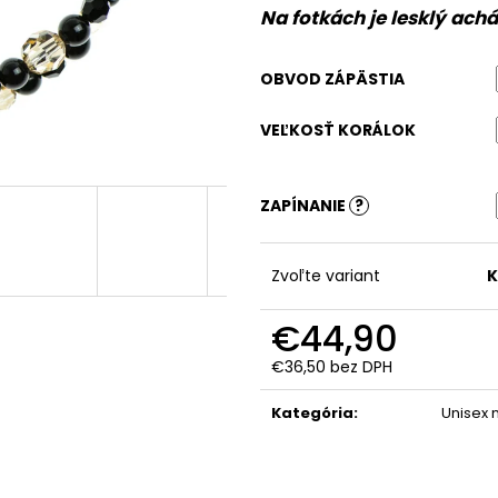
Na fotkách je lesklý ac
OBVOD ZÁPÄSTIA
VEĽKOSŤ KORÁLOK
ZAPÍNANIE
?
Zvoľte variant
K
€44,90
€36,50
bez DPH
Jednotková
cena:
Kategória
:
Unisex