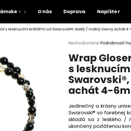
ámske ♀
O nás
Doprava
Napíšte nám
 s lesknucími krištáľmi od Swarovski®, lesklý / matný čierny achát 
Čo potrebujete nájsť?
Priemerné
Neohodnotené
Podrobnosti h
hodnotenie
Wrap Glose
produktu
HĽADAŤ
je
s lesknucím
0,0
z
Swarovski®, 
5
Odporúčame
hviezdičiek.
achát 4-6
Jedinečný a krásny unise
Swarovski® vo farebnej k
skladá sa z leského /
ukončený pozlátenou korá