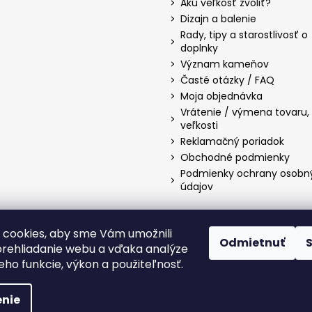
Akú veľkosť zvoliť?
Dizajn a balenie
Rady, tipy a starostlivosť o
doplnky
Význam kameňov
Časté otázky / FAQ
Moja objednávka
Vrátenie / výmena tovaru
veľkosti
Reklamačný poriadok
Obchodné podmienky
Podmienky ochrany osobn
údajov
cookies, aby sme Vám umožnili
Odmietnuť
Facebook
Instagram
TikTok
YouTube
Twitter
Pinterest
Blo
rehliadanie webu a vďaka analýze
jeho funkcie, výkon a použiteľnosť.
é.
Upraviť nastavenie cookies
nie