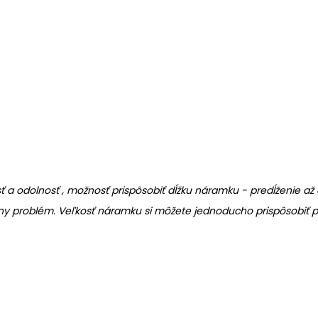
a odolnosť , možnosť prispôsobiť dĺžku náramku - predĺženie až
ny problém. Veľkosť náramku si môžete jednoducho prispôsobiť po