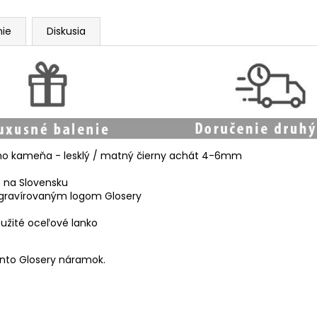
ie
Diskusia
ého kameňa - lesklý / matný čierny achát 4-6mm
é na Slovensku
vygravírovaným logom Glosery
užité oceľové lanko
tento Glosery náramok.