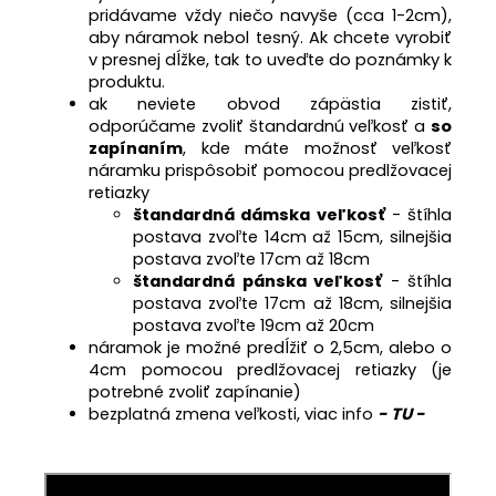
pridávame
vždy niečo navyše (cca 1-2cm),
aby náramok nebol tesný. A
k chcete vyrobiť
v presnej dĺžke, tak to uveďte do poznámky k
produktu.
ak neviete obvod zápästia zistiť,
odporúčame zvoliť štandardnú veľkosť a
so
zapínaním
, kde máte možnosť veľkosť
náramku prispôsobiť pomocou predlžovacej
retiazky
štandardná dámska veľkosť
- štíhla
postava zvoľte 14cm až 15cm, silnejšia
postava zvoľte 17cm až 18cm
štandardná pánska veľkosť
- štíhla
postava zvoľte 17cm až 18cm, silnejšia
postava zvoľte 19cm až 20cm
náramok je možné predĺžiť o 2,5cm, alebo o
4cm pomocou predlžovacej retiazky (je
potrebné zvoliť zapínanie)
bezplatná zmena veľkosti, viac info
- TU -