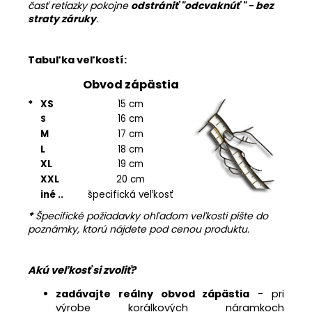
časť retiazky pokojne
odstrániť "
odcvaknúť " - bez
straty záruky
.
Tabuľka veľkostí:
Obvod zápästia
*
XS
15 cm
16 cm
S
M
17 cm
L
18 cm
XL
19 cm
XXL
20 cm
iné ..
špecifická veľkosť
*
Špecifické požiadavky ohľadom veľkosti píšte do
poznámky, ktorú nájdete pod cenou produktu.
Akú veľkosť si zvoliť?
zadávajte reálny obvod zápästia
- pri
výrobe korálkových náramkoch