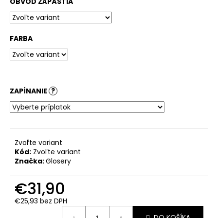
č
OBVOD ZÁPÄSTIA
a
m
e
FARBA
ZAPÍNANIE
?
Zvoľte variant
Kód:
Zvoľte variant
Značka:
Glosery
€31,90
€25,93
bez DPH
Jednotková
DO KOŠÍKA