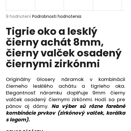
á
j
Priemerné
9 hodnotení
Podrobnosti hodnotenia
s
hodnotenie
Tigrie oko a lesklý
produktu
ť
je
?
čierny achát 8mm,
4,8
z
čierny valček osadený
5
hviezdičiek.
čiernymi zirkónmi
HĽADAŤ
Originálny Glosery náramok v kombinácii
čierneho lesklého achátu a tigrieho oka.
Elegantnosť náramku doplňuje 9mm čierny
O
d
valček osadený čiernymi zirkónmi. Hodí sa pre
p
pánov aj dámy.
Na výber sú rôzne farebné
o
kombinácie prvkov (zirkónový valček, korálka
r
s logom).
ú