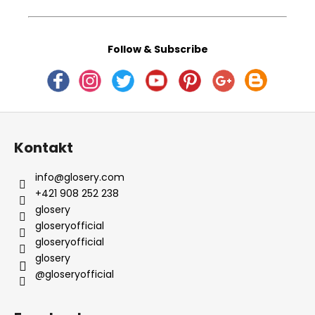
Follow & Subscribe
Z
á
Kontakt
p
ä
info
@
glosery.com
t
+421 908 252 238
i
glosery
e
gloseryofficial
gloseryofficial
glosery
@gloseryofficial