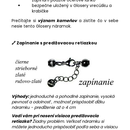
zapínaní použité oceľové lanko
bezpečne uložený v Glosery vrecúšku a
krabičke
Prečítajte si
význam kameňov
a zistíte čo v sebe
nesie tento Glosery náramok.
🔗 Zapínanie s predlžovacou retiazkou
Výhody:
jednoduché a pohodlné zapínanie, vysoká
pevnosť a odolnosť , možnosť prispôsobiť dĺžku
náramku - predĺženie až o 4 cm
Vadí vám pri nosení visiaca predlžovacia
retiazka?
Žiadny problém. Veľkosť náramku si
môžete jednoducho prispôsobiť podľa seba a visiacu