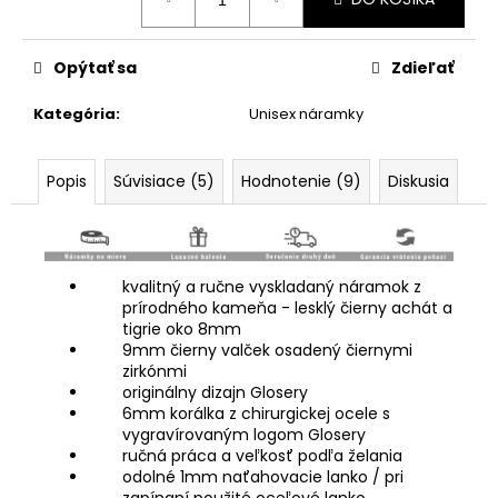
cena:
Opýtať sa
Zdieľať
Kategória
:
Unisex náramky
Popis
Súvisiace (5)
Hodnotenie (9)
Diskusia
kvalitný a ručne vyskladaný náramok z
prírodného kameňa - lesklý čierny achát a
tigrie oko 8mm
9mm čierny valček osadený čiernymi
zirkónmi
originálny dizajn Glosery
6mm korálka z chirurgickej ocele s
vygravírovaným logom Glosery
ručná práca a veľkosť podľa želania
odolné 1mm naťahovacie lanko / pri