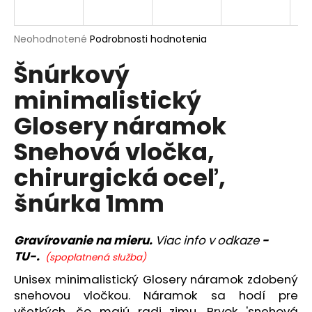
á
j
Priemerné
Neohodnotené
Podrobnosti hodnotenia
s
hodnotenie
Šnúrkový
produktu
ť
je
?
minimalistický
0,0
z
Glosery náramok
5
hviezdičiek.
Snehová vločka,
HĽADAŤ
chirurgická oceľ,
šnúrka 1mm
O
d
Gravírovanie na mieru.
Viac info v odkaze
-
p
TU-.
(spoplatnená služba)
o
Unisex minimalistický Glosery náramok zdobený
r
snehovou vločkou. Náramok sa hodí pre
ú
všetkých, čo majú radi zimu. Prvok 'snehová