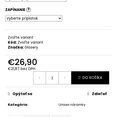
ZAPÍNANIE
?
Zvoľte variant
Kód:
Zvoľte variant
Značka:
Glosery
€26,90
€21,87
bez DPH
Jednotková
DO KOŠÍKA
cena:
Opýtať sa
Zdieľať
Kategória
:
Unisex náramky