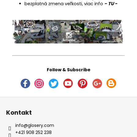
bezplatná zmena veľkosti, viac info
- TU -
Follow & Subscribe
Z
á
Kontakt
p
ä
info
@
glosery.com
t
+421 908 252 238