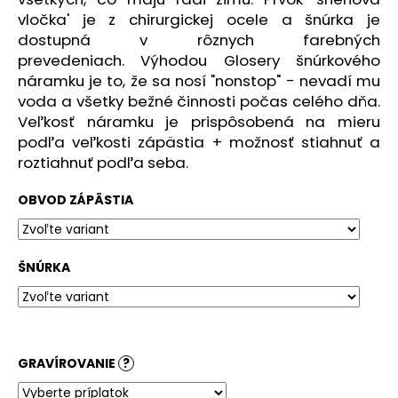
č
vločka' je z chirurgickej ocele a šnúrka je
a
dostupná v rôznych farebných
m
e
prevedeniach.
Výhodou Glosery šnúrkového
náramku je to, že sa nosí "nonstop" - nevadí mu
voda a všetky bežné činnosti počas celého dňa.
Veľkosť náramku je prispôsobená na mieru
podľa veľkosti zápästia + možnosť stiahnuť a
roztiahnuť podľa seba.
OBVOD ZÁPÄSTIA
ŠNÚRKA
GRAVÍROVANIE
?