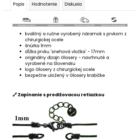
Popis
Hodnotenie
Diskusia
kvalitný a ručne vyrobený náramok s prvkom z
chirurgickej ocele
šnúrka 1mm
dĺžka prvku 'snehová vločka' - 17mm
originálny dizajn Glosery - navrhnuté a
vyrobené na Slovensku
logo Glosery z chirurgickej ocele
bezpečne uložený v Glosery krabičke
🔗 Zapínanie s predlžovacou retiazkou