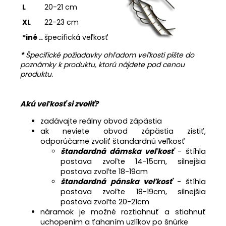
L
20-21 cm
XL
22-23 cm
*iné ..
špecifická veľkosť
*
Špecifické požiadavky ohľadom veľkosti píšte do
poznámky k produktu, ktorú nájdete pod cenou
produktu.
Akú veľkosť si zvoliť?
zadávajte reálny obvod zápästia
ak neviete obvod zápästia zistiť,
odporúčame zvoliť štandardnú veľkosť
štandardná dámska veľkosť
- štíhla
postava zvoľte 14-15cm, silnejšia
postava zvoľte 18-19cm
štandardná pánska veľkosť
- štíhla
postava zvoľte 18-19cm, silnejšia
postava zvoľte 20-21cm
náramok je možné roztiahnuť a stiahnuť
uchopením a ťahaním uzlíkov po šnúrke