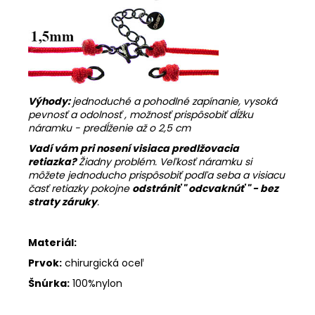
Výhody:
jednoduché a pohodlné zapínanie, vysoká
pevnosť a odolnosť , možnosť prispôsobiť dĺžku
náramku - predĺženie až o 2,5 cm
Vadí vám pri nosení visiaca predlžovacia
retiazka?
Žiadny problém. Veľkosť náramku si
môžete jednoducho prispôsobiť podľa seba a visiacu
časť retiazky pokojne
odstrániť "
odcvaknúť " - bez
straty záruky
.
Materiál:
Prvok:
chirurgická oceľ
Šnúrka:
100%
nylon