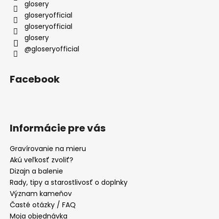
i
glosery
e
gloseryofficial
gloseryofficial
glosery
@gloseryofficial
Facebook
Informácie pre vás
Gravírovanie na mieru
Akú veľkosť zvoliť?
Dizajn a balenie
Rady, tipy a starostlivosť o doplnky
Význam kameňov
Časté otázky / FAQ
Moja objednávka