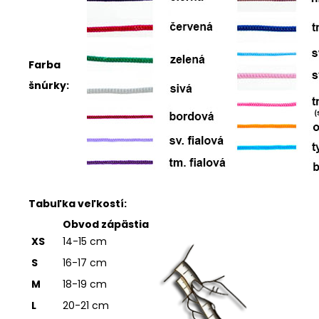
Farba
šnúrky:
Tabuľka veľkostí:
Obvod zápästia
XS
14-15 cm
S
16-17 cm
M
18-19 cm
L
20-21 cm