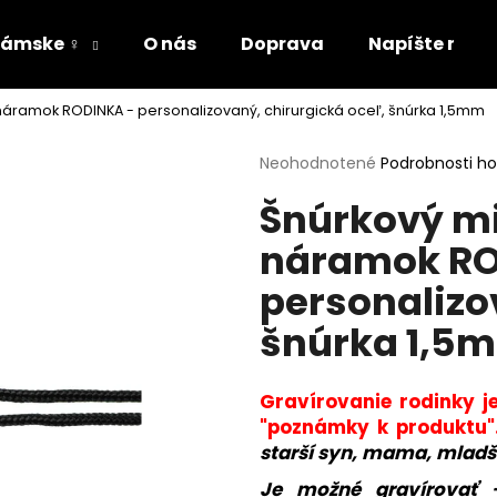
ámske ♀
O nás
Doprava
Napíšte nám
 náramok RODINKA - personalizovaný, chirurgická oceľ, šnúrka 1,5mm
Čo potrebujete nájsť?
Priemerné
Neohodnotené
Podrobnosti h
hodnotenie
Šnúrkový mi
produktu
HĽADAŤ
je
náramok RO
0,0
z
personalizo
5
Odporúčame
hviezdičiek.
šnúrka 1,5
Gravírovanie rodinky j
"poznámky k produktu"
starší syn, mama, mladši
Je možné gravírovať 