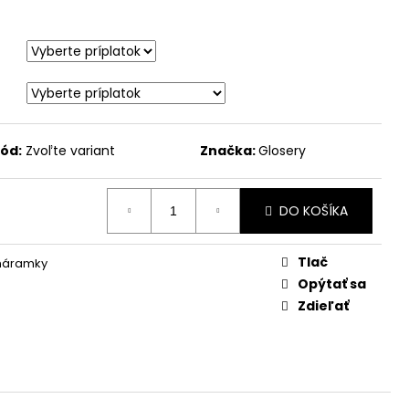
ód:
Zvoľte variant
Značka:
Glosery
DO KOŠÍKA
Tlač
 náramky
Opýtať sa
Zdieľať