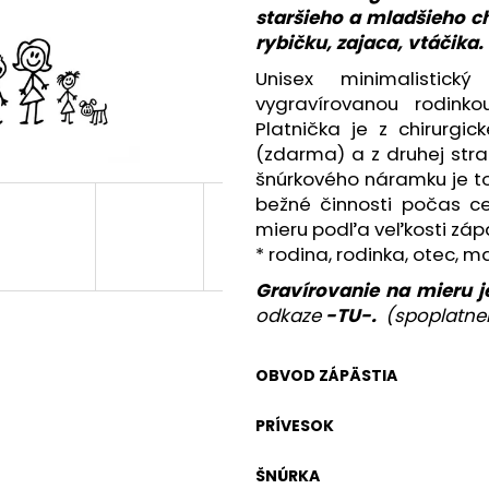
staršieho a mladšieho c
rybičku, zajaca, vtáčika.
Unisex minimalistic
vygravírovanou rodin
Platnička je z chirurgic
(zdarma) a z druhej str
šnúrkového náramku je to
bežné činnosti počas c
mieru podľa veľkosti záp
* rodina, rodinka, otec, m
Gravírovanie na mieru j
odkaze
-TU-.
(spoplatne
OBVOD ZÁPÄSTIA
PRÍVESOK
ŠNÚRKA