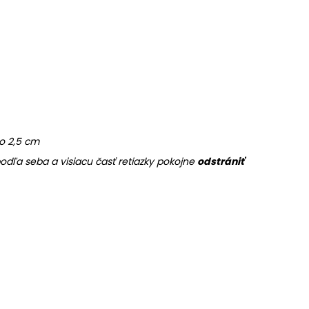
o 2,5 cm
dľa seba a visiacu časť retiazky pokojne
odstrániť