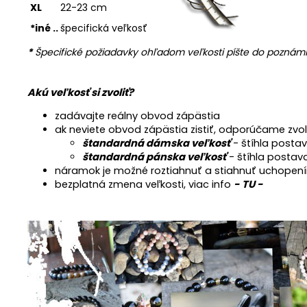
XL
22-23 cm
*iné ..
špecifická veľkosť
*
Špecifické požiadavky ohľadom veľkosti píšte do poznámk
Akú veľkosť si zvoliť?
zadávajte reálny obvod zápästia
ak neviete obvod zápästia zistiť, odporúčame zvo
štandardná dámska veľkosť
- štíhla postav
štandardná pánska veľkosť
- štíhla postav
náramok je možné roztiahnuť a stiahnuť uchopení
bezplatná zmena veľkosti, viac info
- TU -