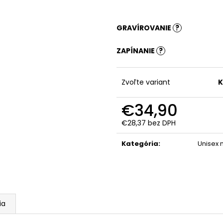
GRAVÍROVANIE
?
ZAPÍNANIE
?
Zvoľte variant
K
€34,90
€28,37
bez DPH
Jednotková
cena:
Kategória
:
Unisex
ia