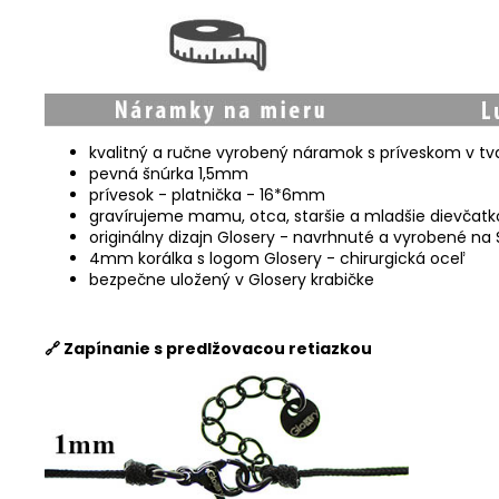
kvalitný a ručne vyrobený náramok s príveskom v tvar
pevná šnúrka 1,5mm
prívesok - platnička - 16*6mm
gravírujeme mamu, otca, staršie a mladšie dievčatko
originálny dizajn Glosery - navrhnuté a vyrobené na
4mm korálka s logom Glosery - chirurgická oceľ
bezpečne uložený v Glosery krabičke
🔗 Zapínanie s predlžovacou retiazkou