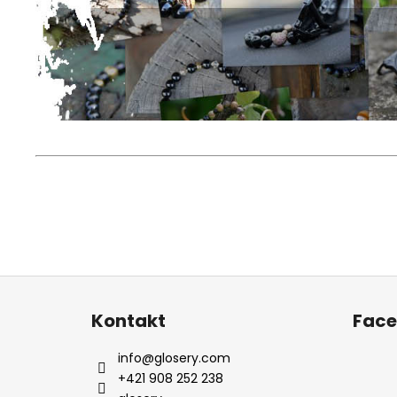
Z
á
Kontakt
Fac
p
ä
info
@
glosery.com
t
+421 908 252 238