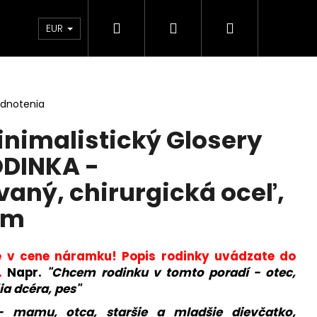
Hľadať
Prihlásenie
Nákupný
Kontakt
Blog
Obchodné podmienky
EUR
košík
odnotenia
nimalistický Glosery
DINKA -
vaný, chirurgická oceľ,
mm
e v cene náramku!
Popis rodinky uvádzate do
.
Napr.
"Chcem rodinku v tomto poradí - otec,
a dcéra, pes"
- mamu, otca, staršie a mladšie dievčatko,