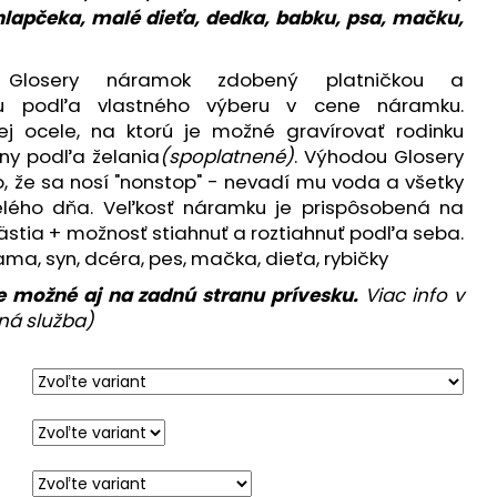
hlapčeka, malé dieťa, dedka, babku, psa, mačku,
ký Glosery náramok zdobený platničkou a
kou podľa vlastného výberu v cene náramku.
kej ocele, na ktorú je možné gravírovať rodinku
any podľa želania
(spoplatnené)
. Výhodou Glosery
, že sa nosí "nonstop" - nevadí mu voda a všetky
elého dňa. Veľkosť náramku je prispôsobená na
ästia + možnosť stiahnuť a roztiahnuť podľa seba.
ama, syn, dcéra, pes, mačka, dieťa, rybičky
e možné aj na zadnú stranu prívesku.
Viac info v
ná služba)