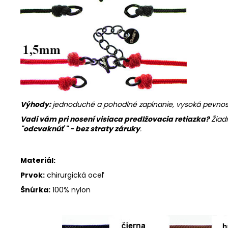
Výhody:
jednoduché a pohodlné zapínanie, vysoká pevnosť 
Vadí vám pri nosení visiaca predlžovacia retiazka?
Žiad
"
odcvaknúť " - bez straty záruky
.
Materiál:
Prvok:
chirurgická oceľ
Šnúrka:
100% nylon