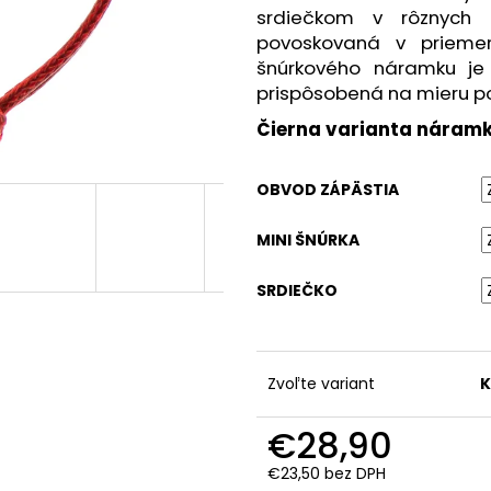
srdiečkom v rôznych 
povoskovaná v prieme
šnúrkového náramku je 
prispôsobená na mieru po
Čierna varianta náramk
OBVOD ZÁPÄSTIA
MINI ŠNÚRKA
SRDIEČKO
Zvoľte variant
K
€28,90
€23,50 bez DPH