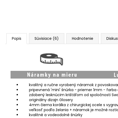
Popis
Súvisiace (6)
Hodnotenie
Diskus
kvalitný a ručne vyrobený náramok z povoskova
pripevnená 'mini' šnúrka - priemer 1mm - farba č
zdobený lesknúcim krištáľom od spoločnosti Swar
originálny dizajn Glosery
4mm čierna korálka z chirurgickej ocele s vygr
veľkosť podľa želania + náramok je možné rozti
kvalitné a vodeodolné šnúrky