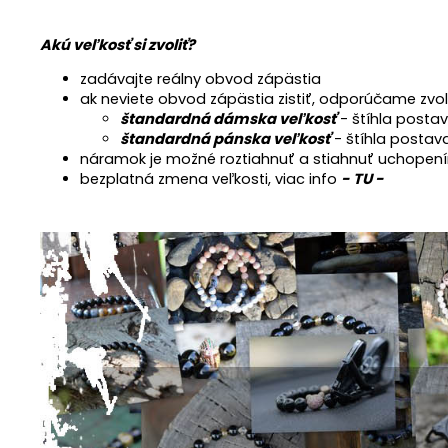
Akú veľkosť si zvoliť?
zadávajte reálny obvod zápästia
ak neviete obvod zápästia zistiť, odporúčame zvo
štandardná dámska veľkosť
- štíhla postav
štandardná pánska veľkosť
- štíhla postav
náramok je možné roztiahnuť a stiahnuť uchopení
bezplatná zmena veľkosti, viac info
- TU -