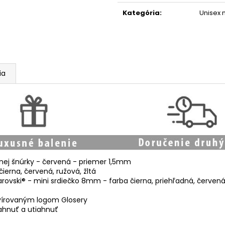
Jednotková
cena:
Kategória
:
Unisex
ia
nej šnúrky - červená - priemer 1,5mm
ierna, červená, ružová, žltá
ovski® - mini srdiečko 8mm - farba čierna, priehľadná, červená,
avírovaným logom Glosery
ahnuť a utiahnuť