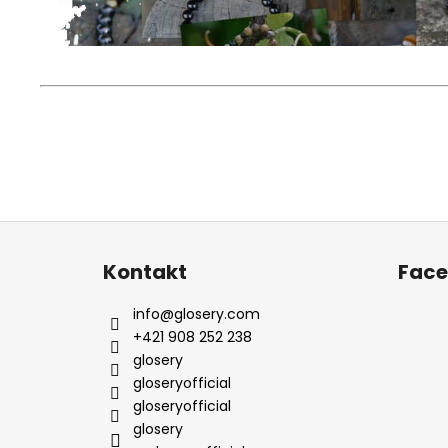
Z
á
Kontakt
Fac
p
ä
info
@
glosery.com
t
+421 908 252 238
i
glosery
e
gloseryofficial
gloseryofficial
glosery