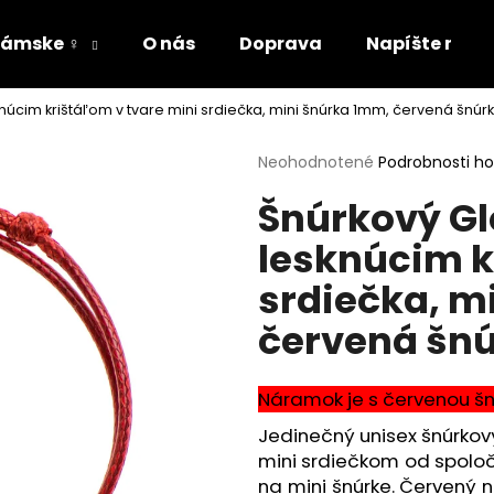
ámske ♀
O nás
Doprava
Napíšte nám
núcim krištáľom v tvare mini srdiečka, mini šnúrka 1mm, červená šnúr
Čo potrebujete nájsť?
Priemerné
Neohodnotené
Podrobnosti h
hodnotenie
Šnúrkový Gl
produktu
HĽADAŤ
je
lesknúcim k
0,0
z
srdiečka, m
5
Odporúčame
hviezdičiek.
červená šn
Náramok je s červenou šn
Jedinečný unisex šnúrkov
mini srdiečkom od spoloč
na mini šnúrke. Červený 