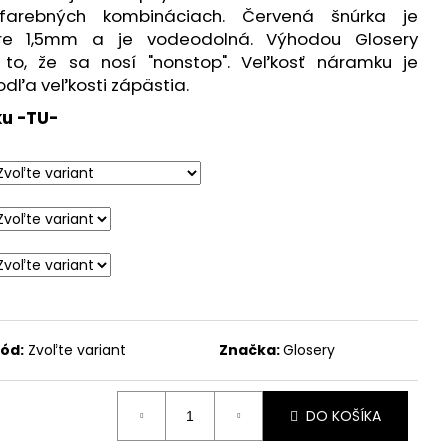
farebných kombináciach. Červená šnúrka je
re 1,5mm a je vodeodolná. Výhodou Glosery
to, že sa nosí "nonstop". Veľkosť náramku je
dľa veľkosti zápästia.
u -TU-
ód:
Zvoľte variant
Značka:
Glosery
DO KOŠÍKA