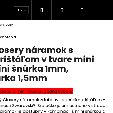
Hľadať
Prihlásenie
Nákupný
Kontakt
Blog
Obchodné podmienky
EUR
ka 1,5mm
košík
odnotenia
osery náramok s
rištáľom v tvare mini
ini šnúrka 1mm,
úrka 1,5mm
úrkou a mini šnúrkou podľa výberu.
ý Glosery náramok zdobený lesknúcim krištáľom -
nosti Swarovski®. Srdiečko je umiestnené v strede
náramok je dostupný v kombinácii s mini šnúrkou a