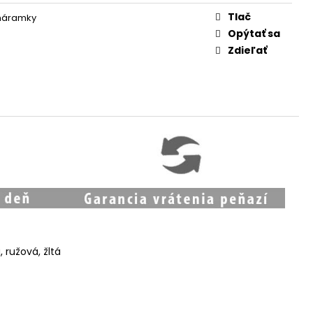
Tlač
 náramky
Opýtať sa
Zdieľať
 ružová, žltá