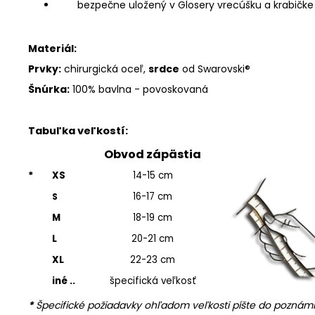
bezpečne uložený v Glosery vrecúšku a krabičke
Materiál:
Prvky:
chirurgická oceľ,
srdce
od Swarovski
®
Šnúrka:
100% bavlna - povoskovaná
Tabuľka veľkostí:
Obvod zápästia
*
XS
14-15 cm
16-17 cm
S
M
18-19 cm
L
20-21 cm
XL
22-23 cm
iné ..
špecifická veľkosť
*
Špecifické požiadavky ohľadom veľkosti píšte do poznámk