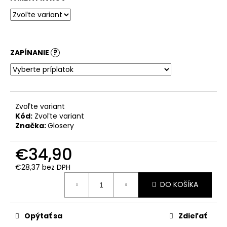
č
a
m
e
ZAPÍNANIE
?
Zvoľte variant
Kód:
Zvoľte variant
Značka:
Glosery
€34,90
€28,37
bez DPH
Jednotková
DO KOŠÍKA
cena:
Opýtať sa
Zdieľať