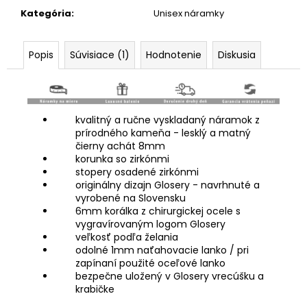
Kategória
:
Unisex náramky
Popis
Súvisiace (1)
Hodnotenie
Diskusia
kvalitný a ručne vyskladaný náramok z
prírodného kameňa - lesklý a matný
čierny achát 8mm
korunka so zirkónmi
stopery osadené zirkónmi
originálny dizajn Glosery - navrhnuté a
vyrobené na Slovensku
6mm korálka z chirurgickej ocele s
vygravírovaným logom Glosery
veľkosť podľa želania
odolné 1mm naťahovacie lanko / pri
zapínaní použité oceľové lanko
bezpečne uložený v Glosery vrecúšku a
krabičke