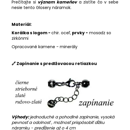
Prečítajte si
význam kameňov
a zistíte čo v sebe
nesie tento Glosery náramok.
Materiál:
Korálka s logom -
chir. oceľ,
prvky -
mosadz so
zirkónmi
Opracované kamene - minerály
🔗 Zapínanie s predlžovacou retiazkou
Výhody:
jednoduché a pohodlné zapínanie, vysoká
pevnosť a odolnosť , možnosť prispôsobiť dĺžku
náramku - predĺženie až o 4 cm