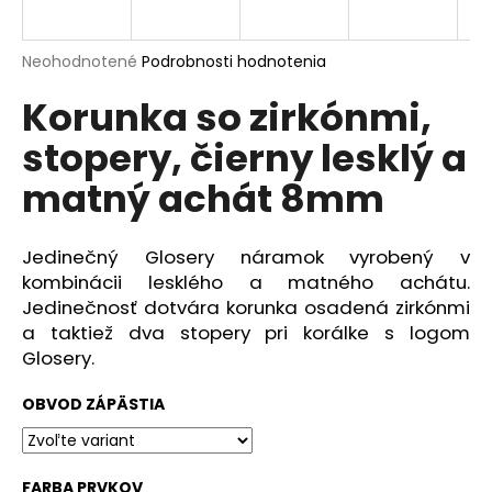
á
j
Priemerné
Neohodnotené
Podrobnosti hodnotenia
s
hodnotenie
Korunka so zirkónmi,
produktu
ť
je
?
stopery, čierny lesklý a
0,0
z
matný achát 8mm
5
hviezdičiek.
Jedinečný Glosery náramok vyrobený v
HĽADAŤ
kombinácii lesklého a matného achátu.
Jedinečnosť dotvára korunka osadená zirkónmi
a taktiež dva stopery pri korálke s logom
O
Glosery.
d
p
OBVOD ZÁPÄSTIA
o
r
ú
FARBA PRVKOV