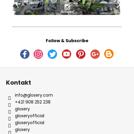
Follow & Subscribe
Z
á
Kontakt
p
ä
info
@
glosery.com
t
+421 908 252 238
i
glosery
e
gloseryofficial
gloseryofficial
glosery