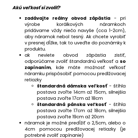
Akú veľkosť si zvoliť?
zadávajte reálny obvod zápästia
- pri
výrobe korálkových náramkoch
pridávame
vždy niečo navyše (cca 1-2cm),
aby náramok nebol tesný. A
k chcete vyrobiť
v presnej dĺžke, tak to uveďte do poznámky k
produktu.
ak neviete obvod zápästia zistiť,
odporúčame zvoliť štandardnú veľkosť a
so
zapínaním
, kde máte možnosť veľkosť
náramku prispôsobiť pomocou predlžovacej
retiazky
štandardná dámska veľkosť
- štíhla
postava zvoľte 14cm až 15cm, silnejšia
postava zvoľte 17cm až 18cm
štandardná pánska veľkosť
- štíhla
postava zvoľte 17cm až 18cm, silnejšia
postava zvoľte 19cm až 20cm
náramok je možné predĺžiť o 2,5cm, alebo o
4cm pomocou predlžovacej retiazky (je
potrebné zvoliť zapínanie)