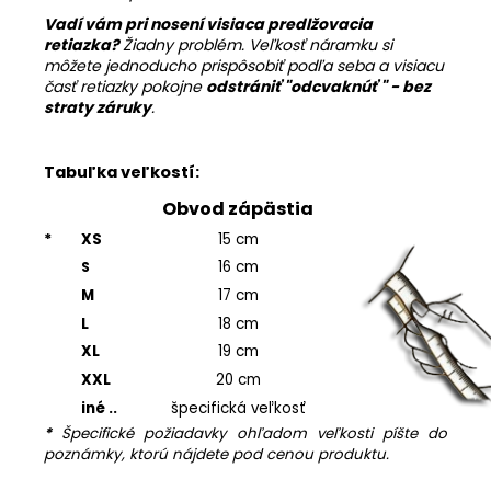
Vadí vám pri nosení visiaca predlžovacia
retiazka?
Žiadny problém. Veľkosť náramku si
môžete jednoducho prispôsobiť podľa seba a visiacu
časť retiazky pokojne
odstrániť "
odcvaknúť " - bez
straty záruky
.
Tabuľka veľkostí:
Obvod zápästia
*
XS
15 cm
16 cm
S
M
17 cm
L
18 cm
XL
19 cm
XXL
20 cm
iné ..
špecifická veľkosť
*
Špecifické požiadavky ohľadom veľkosti píšte do
poznámky, ktorú nájdete pod cenou produktu.