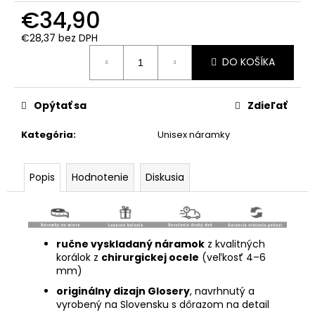
€34,90
€28,37
bez DPH
Jednotková
DO KOŠÍKA
cena:
Opýtať sa
Zdieľať
Kategória
:
Unisex náramky
Popis
Hodnotenie
Diskusia
ručne vyskladaný náramok
z kvalitných
korálok z
chirurgickej ocele
(veľkosť 4–6
mm)
originálny dizajn Glosery
, navrhnutý a
vyrobený na Slovensku s dôrazom na detail