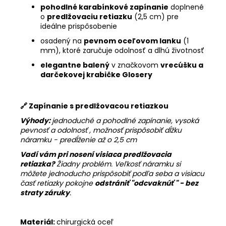
pohodlné karabínkové zapínanie
doplnené
o
predlžovaciu retiazku
(2,5 cm) pre
ideálne prispôsobenie
osadený na
pevnom oceľovom lanku
(1
mm), ktoré zaručuje odolnosť a dlhú životnosť
elegantne balený
v značkovom
vrecúšku a
darčekovej krabičke Glosery
🔗 Zapínanie s predlžovacou retiazkou
Výhody:
jednoduché a pohodlné zapínanie, vysoká
pevnosť a odolnosť , možnosť prispôsobiť dĺžku
náramku - predĺženie až o 2,5 cm
Vadí vám pri nosení visiaca predlžovacia
retiazka?
Žiadny problém. Veľkosť náramku si
môžete jednoducho prispôsobiť podľa seba a visiacu
časť retiazky pokojne
odstrániť "
odcvaknúť " - bez
straty záruky
.
Materiál:
chirurgická oceľ