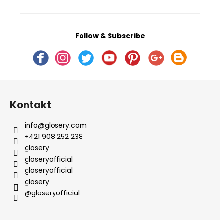
Follow & Subscribe
Z
á
Kontakt
p
ä
info
@
glosery.com
t
+421 908 252 238
i
glosery
e
gloseryofficial
gloseryofficial
glosery
@gloseryofficial