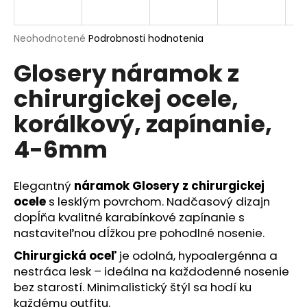
á
j
Priemerné
Neohodnotené
Podrobnosti hodnotenia
s
hodnotenie
Glosery náramok z
produktu
ť
je
?
chirurgickej ocele,
0,0
z
korálkový, zapínanie,
5
hviezdičiek.
4-6mm
HĽADAŤ
Elegantný
náramok Glosery z chirurgickej
ocele
s lesklým povrchom. Nadčasový dizajn
dopĺňa kvalitné karabínkové zapínanie s
O
d
nastaviteľnou dĺžkou pre pohodlné nosenie.
p
Chirurgická oceľ
je odolná, hypoalergénna a
o
nestráca lesk – ideálna na každodenné nosenie
r
bez starostí. Minimalistický štýl sa hodí ku
ú
každému outfitu.