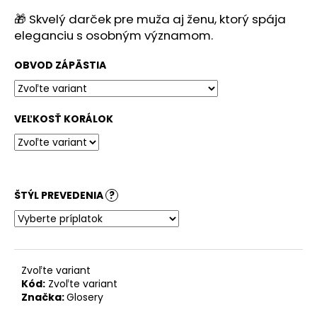
č
a
🎁 Skvelý darček pre muža aj ženu, ktorý spája
m
eleganciu s osobným významom.
e
OBVOD ZÁPÄSTIA
VEĽKOSŤ KORÁLOK
ŠTÝL PREVEDENIA
?
Zvoľte variant
Kód:
Zvoľte variant
Značka:
Glosery