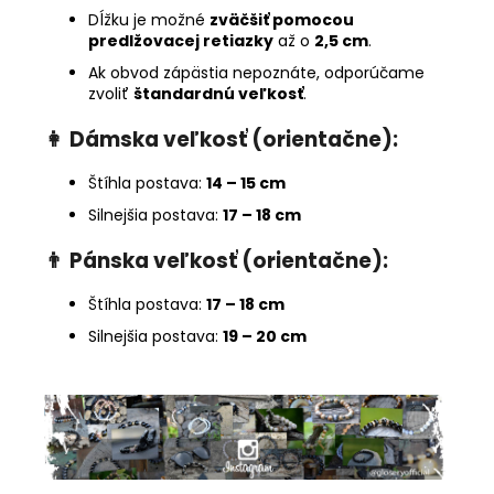
Dĺžku je možné
zväčšiť pomocou
predlžovacej retiazky
až o
2,5 cm
.
Ak obvod zápästia nepoznáte, odporúčame
zvoliť
štandardnú veľkosť
.
👩
Dámska veľkosť (orientačne):
Štíhla postava:
14 – 15 cm
Silnejšia postava:
17 – 18 cm
👨
Pánska veľkosť (orientačne):
Štíhla postava:
17 – 18 cm
Silnejšia postava:
19 – 20 cm