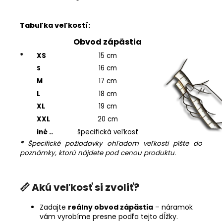
Tabuľka veľkostí:
Obvod zápästia
*
XS
15 cm
16 cm
S
M
17 cm
L
18 cm
XL
19 cm
XXL
20 cm
iné ..
špecifická veľkosť
*
Špecifické požiadavky ohľadom veľkosti píšte do
poznámky, ktorú nájdete pod cenou produktu.
📏
Akú veľkosť si zvoliť?
Zadajte
reálny obvod zápästia
– náramok
vám vyrobíme presne podľa tejto dĺžky.