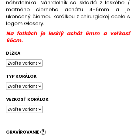
č
náhrdelníka. Náhrdelník sa skladá z leského /
a
matného čierneho achátu 4-6mm a je
m
ukončený čiernou korálkou z chirurgickej ocele s
e
logom Glosery.
Na fotkách je lesklý achát 6mm a veľkosť
65cm.
DĹŽKA
TYP KORÁLOK
VEĽKOSŤ KORÁLOK
GRAVÍROVANIE
?