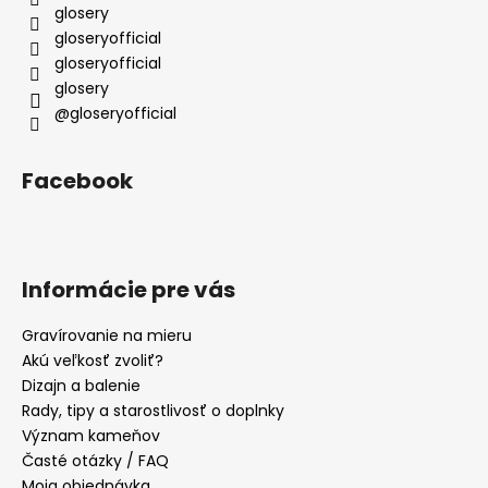
i
glosery
e
gloseryofficial
gloseryofficial
glosery
@gloseryofficial
Facebook
Informácie pre vás
Gravírovanie na mieru
Akú veľkosť zvoliť?
Dizajn a balenie
Rady, tipy a starostlivosť o doplnky
Význam kameňov
Časté otázky / FAQ
Moja objednávka