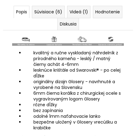
Popis
Súvisiace (6)
Videá (1)
Hodnotenie
Diskusia
kvalitný a ručne vyskladaný náhrdelník z
prírodného kameňa - lesklý / matný
čierny achát 4-6mm
lesknúce krištále od Swarovski® - po celej
dĺžke
originálny dizajn Glosery - navrhnuté a
vyrobené na Slovensku
6mm čierna korálka z chirurgickej ocele s
vygravírovaným logom Glosery
rôzne dĺžky
bez zapínania
odolné 1mm naťahovacie lanko
bezpečne uložený v Glosery vrecúšku a
krabičke