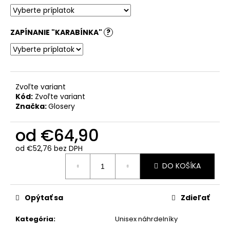
ZAPÍNANIE "KARABÍNKA"
?
Zvoľte variant
Kód:
Zvoľte variant
Značka:
Glosery
od
€64,90
od
€52,76
bez DPH
Jednotková
DO KOŠÍKA
cena:
Opýtať sa
Zdieľať
Kategória
:
Unisex náhrdelníky