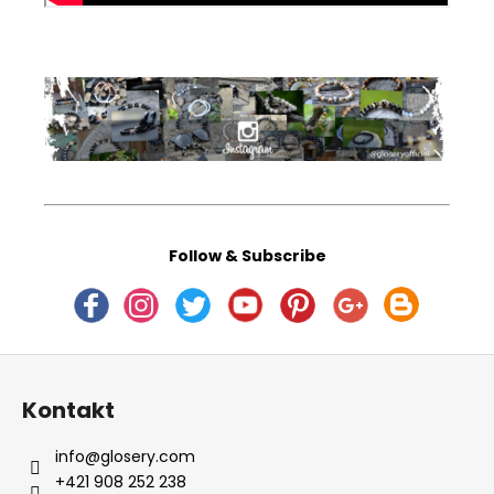
Follow & Subscribe
Z
á
Kontakt
p
ä
info
@
glosery.com
t
+421 908 252 238