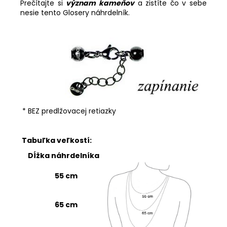
Prečítajte si
význam kameňov
a zistíte čo v sebe
nesie tento Glosery náhrdelník.
* BEZ predlžovacej retiazky
Tabuľka veľkostí:
Dĺžka náhrdelníka
55 cm
65 cm