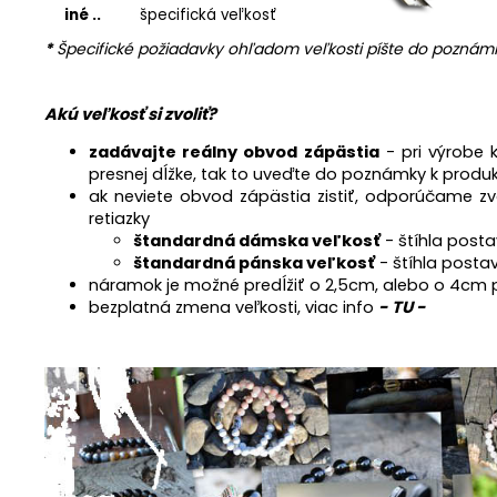
iné ..
špecifická veľkosť
*
Špecifické požiadavky ohľadom veľkosti píšte do poznámk
Akú veľkosť si zvoliť?
zadávajte reálny obvod zápästia
- pri výrobe
presnej dĺžke, tak to uveďte do poznámky k produk
ak neviete obvod zápästia zistiť, odporúčame zv
retiazky
štandardná dámska veľkosť
- štíhla posta
štandardná pánska veľkosť
- štíhla posta
náramok je možné predĺžiť o 2,5cm, alebo o 4cm p
bezplatná zmena veľkosti, viac info
- TU -