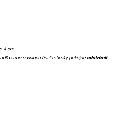
 o 4 cm
dľa seba a visiacu časť retiazky pokojne
odstrániť