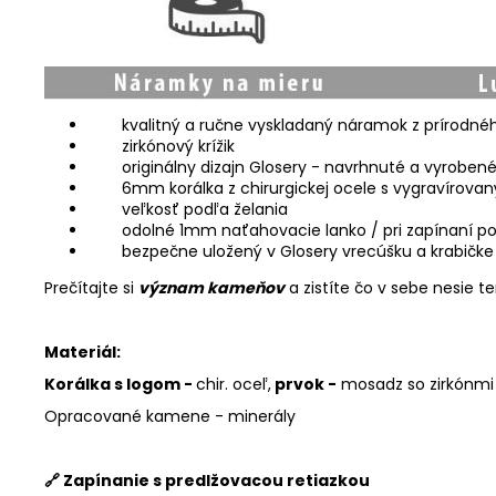
kvalitný a ručne vyskladaný náramok z príro
zirkónový krížik
originálny dizajn Glosery - navrhnuté a vyroben
6mm korálka z chirurgickej ocele s vygravírov
veľkosť podľa želania
odolné 1mm naťahovacie lanko / pri zapínaní po
bezpečne uložený v Glosery vrecúšku a krabičke
Prečítajte si
význam kameňov
a zistíte čo v sebe nesie 
Materiál:
Korálka s logom -
chir. oceľ,
prvok -
mosadz so zirkónmi
Opracované kamene - minerály
🔗 Zapínanie s predlžovacou retiazkou