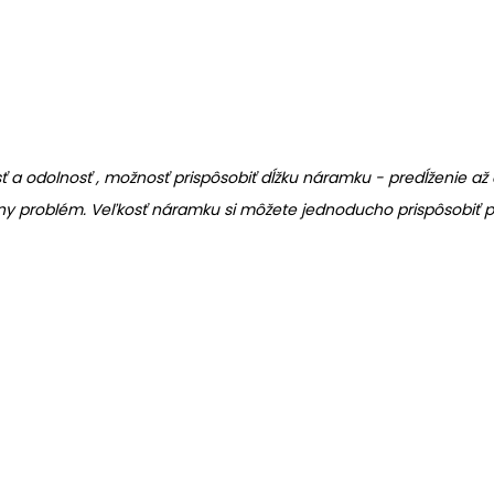
a odolnosť , možnosť prispôsobiť dĺžku náramku - predĺženie až
ny problém. Veľkosť náramku si môžete jednoducho prispôsobiť po