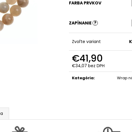
FARBA PRVKOV
ZAPÍNANIE
?
Zvoľte variant
K
€41,90
€34,07
bez DPH
Jednotková
cena:
Kategória
:
Wrap n
ia