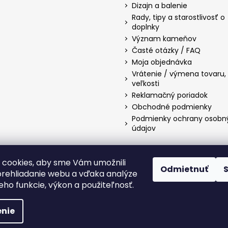
Dizajn a balenie
Rady, tipy a starostlivosť o
doplnky
Význam kameňov
Časté otázky / FAQ
Moja objednávka
Vrátenie / výmena tovaru
veľkosti
Reklamačný poriadok
Obchodné podmienky
Podmienky ochrany osobn
údajov
cookies, aby sme Vám umožnili
Odmietnuť
Facebook
Instagram
TikTok
YouTube
Twitter
Pinterest
Blo
rehliadanie webu a vďaka analýze
jeho funkcie, výkon a použiteľnosť.
é.
Upraviť nastavenie cookies
nie