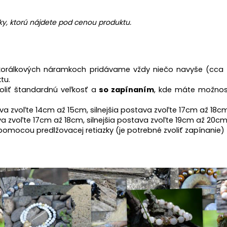
y, ktorú nájdete pod cenou produktu.
 korálkových náramkoch pridávame
vždy niečo navyše (cca 
tu.
oliť štandardnú veľkosť a
so zapínaním
, kde máte možnos
va zvoľte 14cm až 15cm, silnejšia postava zvoľte 17cm až 18c
va zvoľte 17cm až 18cm, silnejšia postava zvoľte 19cm až 20c
omocou predlžovacej retiazky (je potrebné zvoliť zapínanie)