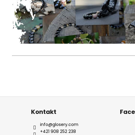
Z
á
Kontakt
Fac
p
ä
info
@
glosery.com
t
+421 908 252 238