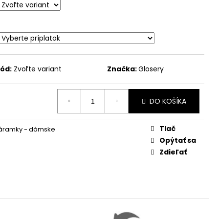
ód:
Zvoľte variant
Značka:
Glosery
DO KOŠÍKA
Tlač
áramky - dámske
Opýtať sa
Zdieľať