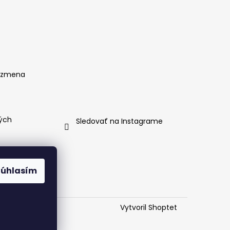
, zmena
ých
Sledovať na Instagrame
Súhlasím
g
Vytvoril Shoptet