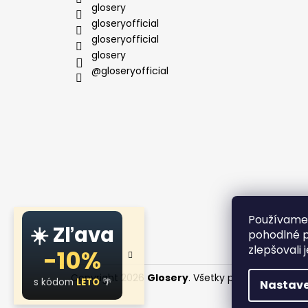
i
glosery
e
gloseryofficial
gloseryofficial
glosery
@gloseryofficial
Používame 
☀️ Zľava
pohodlné p
zlepšovali 
-10%
Copyright 2026
Glosery
. Všetky práva vyhraden
s kódom
LETO
🌴
Nastave