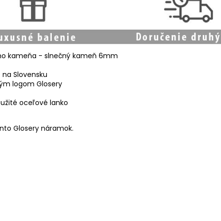
dného kameňa - slnečný kameň 6mm
é na Slovensku
aným logom Glosery
užité oceľové lanko
tento Glosery náramok.