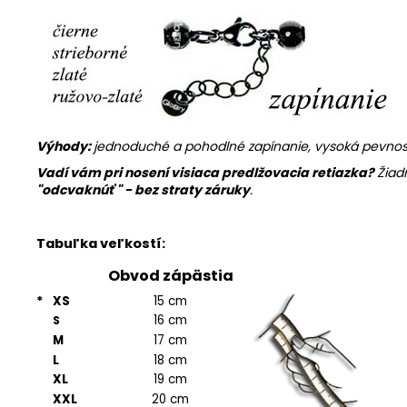
Výhody:
jednoduché a pohodlné zapínanie, vysoká pevnosť 
Vadí vám pri nosení visiaca predlžovacia retiazka?
Žiad
"
odcvaknúť " - bez straty záruky
.
Tabuľka veľkostí:
Obvod zápästia
*
XS
15 cm
16 cm
S
M
17 cm
L
18 cm
XL
19 cm
XXL
20 cm