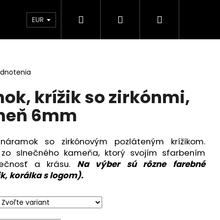
Hľadať
Prihlásenie
Nákupný
Kontakt
Blog
Obchodné podmienky
EUR
košík
odnotenia
k, krížik so zirkónmi,
ameň 6mm
náramok so zirkónovým pozláteným krížikom.
zo slnečného kameňa, ktorý svojím sfarbením
ečnosť a krásu.
Na výber sú rôzne farebné
k, korálka s logom).