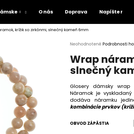
ámske ♀
O nás
Doprava
Napíšte nám
ramok, krížik so zirkónmi, slnečný kameň 6mm
Čo potrebujete nájsť?
Priemerné
Neohodnotené
Podrobnosti h
hodnotenie
Wrap náramo
produktu
HĽADAŤ
je
slnečný k
0,0
z
5
Odporúčame
hviezdičiek.
Glosery dámsky wrap 
Náramok je vyskladaný 
dodáva náramku jedin
kombinácie prvkov (kríži
OBVOD ZÁPÄSTIA