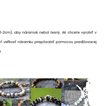
1-2cm), aby náramok nebol tesný. A
k chcete vyrobiť v
ť veľkosť náramku prispôsobiť pomocou predlžovacej
m
m