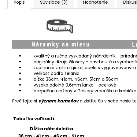
Popis
Súvisiace (3)
Hodnotenie
Diskus
kvalitný a ručne vyskladaný náhrdelník - príro
originálny dizajn Glosery - navrhnuté a vyroben
zapínanie z chirurgickej ocele s vygravírovaný
veľkosť podľa želania
dĺžka 36cm, 41cm, 46cm, 51cm a 56cm
vysoko odolné 0,6mm lanko - oceľové
bezpečne uložený v Glosery vrecúšku a krabičke
Prečítajte si
význam kameňov
a zistíte čo v sebe nesie t
Tabuľka veľkostí:
Dĺžka náhrdelníka
36 cm - 41 cm - 46 cm - 51 cm