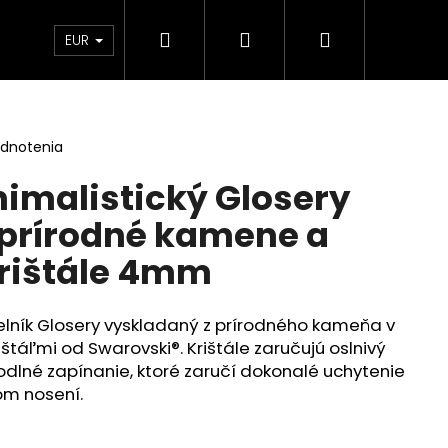
Hľadať
Prihlásenie
Nákupný
Kontakt
Blog
Obchodné podmienky
EUR
košík
odnotenia
imalistický Glosery
 prírodné kamene a
rištále 4mm
lník Glosery vyskladaný z prírodného kameňa v
rištáľmi od Swarovski
®. Krištále zaručujú oslnivý
hodlné zapínanie, ktoré zaručí dokonalé uchytenie
om nosení.