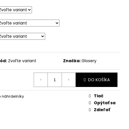
ód:
Zvoľte variant
Značka:
Glosery
DO KOŠÍKA
Tlač
 náhrdelníky
Opýtať sa
Zdieľať