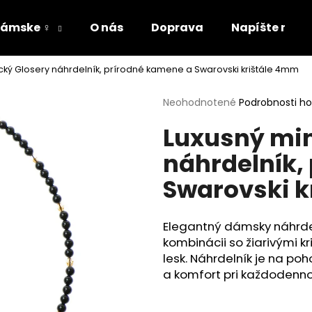
ámske ♀
O nás
Doprava
Napíšte nám
ický Glosery náhrdelník, prírodné kamene a Swarovski krištále 4mm
Čo potrebujete nájsť?
Priemerné
Neohodnotené
Podrobnosti h
hodnotenie
Luxusný min
produktu
HĽADAŤ
je
náhrdelník,
0,0
z
Swarovski k
5
Odporúčame
hviezdičiek.
Elegantný dámsky náhrde
kombinácii so žiarivými k
lesk
. Náhrdelník je na po
a komfort pri každodenn