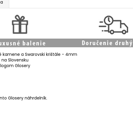
ia
dné kamene a Swarovski krištále - 4mm
é na Slovensku
m logom Glosery
ento Glosery náhrdelník.