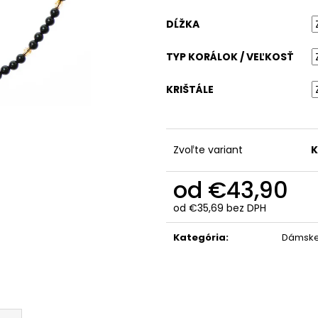
DĹŽKA
TYP KORÁLOK / VEĽKOSŤ
KRIŠTÁLE
Zvoľte variant
K
od
€43,90
od
€35,69
bez DPH
Jednotková
cena:
Kategória
:
Dámske