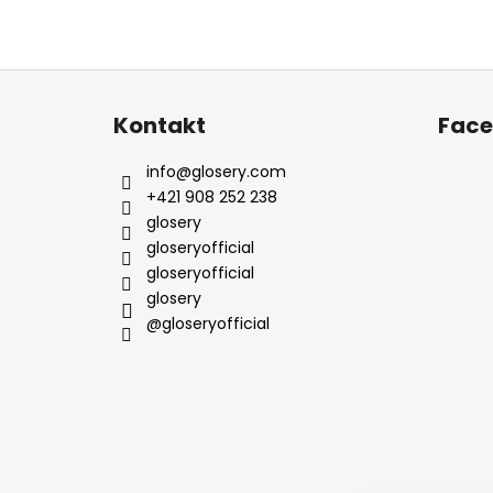
Z
á
Kontakt
Fac
p
ä
info
@
glosery.com
t
+421 908 252 238
i
glosery
e
gloseryofficial
gloseryofficial
glosery
@gloseryofficial