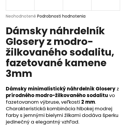
á
j
Priemerné
Neohodnotené
Podrobnosti hodnotenia
s
hodnotenie
Dámsky náhrdelník
produktu
ť
je
?
Glosery z modro-
0,0
z
žilkovaného sodalitu,
5
hviezdičiek.
fazetované kamene
HĽADAŤ
3mm
Dámsky minimalistický náhrdelník Glosery
z
O
prírodného modro-žilkovaného sodalitu
vo
d
fazetovanom výbruse, veľkosti
2 mm
.
p
Charakteristická kombinácia hlbokej modrej
o
farby s jemnými bielymi žilkami dodáva šperku
r
jedinečný a elegantný vzhľad.
ú