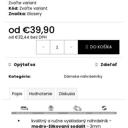
Zvoľte variant
Kód:
Zvoľte variant
Značka:
Glosery
od
€39,90
od
€32,44
bez DPH
Jednotková
DO KOŠÍKA
cena:
Opýtať sa
Zdieľať
Kategória
:
Dámske náhrdelníky
Popis
Hodnotenie
Diskusia
kvalitný a ručne vyskladaný náhrdelník -
modro-žilkovaný sodalit
- 3mm