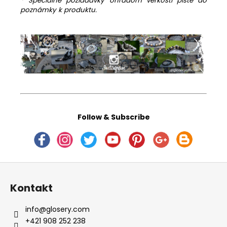
*
Špeciálne požiadavky ohľadom veľkosti píšte do
poznámky k produktu.
Follow & Subscribe
Z
á
Kontakt
p
ä
info
@
glosery.com
t
+421 908 252 238