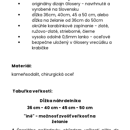
originálny dizajn Glosery - navrhnuté a
vyrobené na Slovensku
dĺžka 36cm, 40cm, 45 a 50 cm, alebo
dĺžka na želanie od 36cm do 50cm
okrúhle karabínkové zapínanie - zlaté,
ružovo-zlaté, strieborné, čierne
vysoko odolné 0,6mm lanko - oceľové
bezpečne uložený v Glosery vrecúšku a
krabičke
Materiál:
kameň
sodalit, chirurgická oceľ
Tabuľka veľkostí:
Dĺžka náhrdelníka
36 cm - 40 cm - 45 cm - 50 cm
"iné" - možnosť zvoliť veľkosť na
želanie