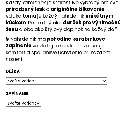
č
Každý kamienok je starostlivo vybraný pre svoj
a
prirodzený lesk
a
originálne žilkovanie
–
m
vďaka tomu je každý náhrdelník
unikátnym
e
kúskom
. Perfektný ako
darček pre výnimočnú
ženu
alebo ako štýlový doplnok na každý deň.
🔒 Náhrdelník má
pohodlné karabínkové
zapínanie
vo zlatej farbe, ktoré zaručuje
komfort a spoľahlivé uchytenie pri každom
nosení.
DĹŽKA
ZAPÍNANIE