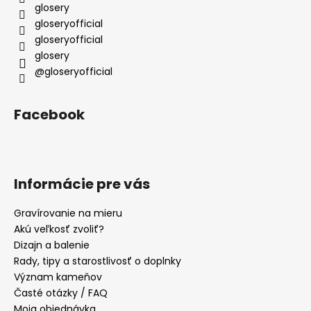
i
glosery
e
gloseryofficial
gloseryofficial
glosery
@gloseryofficial
Facebook
Informácie pre vás
Gravírovanie na mieru
Akú veľkosť zvoliť?
Dizajn a balenie
Rady, tipy a starostlivosť o doplnky
Význam kameňov
Časté otázky / FAQ
Moja objednávka