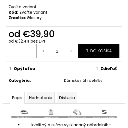
Zvoľte variant
Kód:
Zvoľte variant
Značka:
Glosery
od
€39,90
od
€32,44
bez DPH
Jednotková
DO KOŠÍKA
cena:
Opýtať sa
Zdieľať
Kategória
:
Dámske náhrdelníky
Popis
Hodnotenie
Diskusia
kvalitný a ručne vyskladaný náhrdelník -