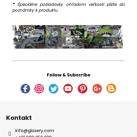
*
Špeciálne požiadavky ohľadom veľkosti píšte do
poznámky k produktu.
Follow & Subscribe
Z
á
Kontakt
p
ä
info
@
glosery.com