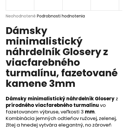
á
j
Priemerné
Neohodnotené
Podrobnosti hodnotenia
s
hodnotenie
Dámsky
produktu
ť
je
?
minimalistický
0,0
z
náhrdelník Glosery z
5
hviezdičiek.
viacfarebného
HĽADAŤ
turmalínu, fazetované
kamene 3mm
O
d
Dámsky minimalistický náhrdelník Glosery
z
p
prírodného viacfarebného turmalínu
vo
o
fazetovanom výbruse, veľkosti 3
mm
.
r
Kombinácia jemných odtieňov ružovej, zelenej,
ú
žltej a hnedej vytvára elegantný, no zároveň