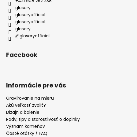
t
+421 908 252 238
i
glosery
e
gloseryofficial
gloseryofficial
glosery
@gloseryofficial
Facebook
Informácie pre vás
Gravírovanie na mieru
Akú veľkosť zvoliť?
Dizajn a balenie
Rady, tipy a starostlivosť o doplnky
Význam kameňov
Časté otázky / FAQ