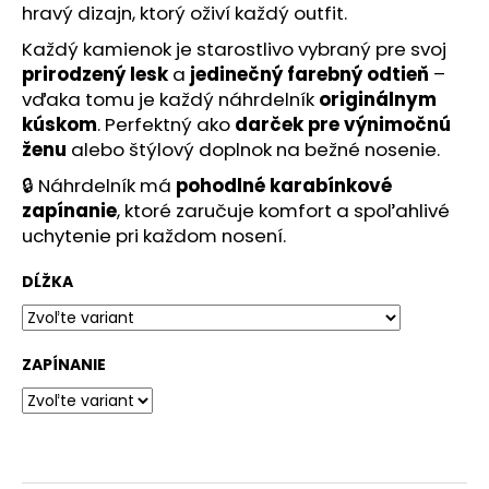
č
hravý dizajn, ktorý oživí každý outfit.
a
Každý kamienok je starostlivo vybraný pre svoj
m
e
prirodzený lesk
a
jedinečný farebný odtieň
–
vďaka tomu je každý náhrdelník
originálnym
kúskom
. Perfektný ako
darček pre výnimočnú
ženu
alebo štýlový doplnok na bežné nosenie.
🔒 Náhrdelník má
pohodlné karabínkové
zapínanie
, ktoré zaručuje komfort a spoľahlivé
uchytenie pri každom nosení.
DĹŽKA
ZAPÍNANIE