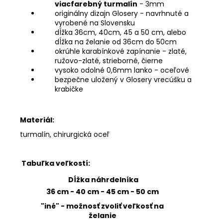
viacfarebný turmalín
- 3mm
originálny dizajn Glosery - navrhnuté a
vyrobené na Slovensku
dĺžka 36cm, 40cm, 45 a 50 cm, alebo
dĺžka na želanie od 36cm do 50cm
okrúhle karabínkové zapínanie - zlaté,
ružovo-zlaté, strieborné, čierne
vysoko odolné 0,6mm lanko - oceľové
bezpečne uložený v Glosery vrecúšku a
krabičke
Materiál:
turmalín, chirurgická oceľ
Tabuľka veľkostí:
Dĺžka náhrdelníka
36 cm - 40 cm - 45 cm - 50 cm
"iné" - možnosť zvoliť veľkosť na
želanie