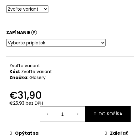
č
a
m
e
ZAPÍNANIE
?
Zvoľte variant
Kód:
Zvoľte variant
Značka:
Glosery
€31,90
€25,93
bez DPH
Jednotková
DO KOŠÍKA
cena:
Opýtať sa
Zdieľať