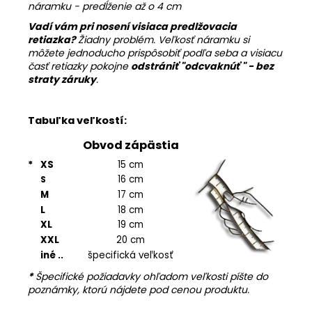
náramku - predĺženie až o 4 cm
Vadí vám pri nosení visiaca predlžovacia
retiazka?
Žiadny problém. Veľkosť náramku si
môžete jednoducho prispôsobiť podľa seba a visiacu
časť retiazky pokojne
odstrániť "
odcvaknúť " - bez
straty záruky
.
Tabuľka veľkostí:
Obvod zápästia
*
XS
15 cm
16 cm
S
M
17 cm
L
18 cm
XL
19 cm
XXL
20 cm
iné ..
špecifická veľkosť
*
Špecifické požiadavky ohľadom veľkosti píšte do
poznámky, ktorú nájdete pod cenou produktu.