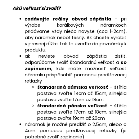
Akú veľkosť si zvoliť?
zadávajte reálny obvod zápästia
- pri
výrobe korálkových náramkoch
pridávame
vždy niečo navyše (cca 1-2cm),
aby náramok nebol tesný. A
k chcete vyrobiť
v presnej dĺžke, tak to uveďte do poznámky k
produktu.
ak neviete obvod zápästia zistiť,
odporúčame zvoliť štandardnú veľkosť a
so
zapínaním
, kde máte možnosť veľkosť
náramku prispôsobiť pomocou predlžovacej
retiazky
štandardná dámska veľkosť
- štíhla
postava zvoľte 14cm až 15cm, silnejšia
postava zvoľte 17cm až 18cm
štandardná pánska veľkosť
- štíhla
postava zvoľte 17cm až 18cm, silnejšia
postava zvoľte 19cm až 20cm
náramok je možné predĺžiť o 2,5cm, alebo o
4cm pomocou predlžovacej retiazky (je
potrebné zvoliť zapínanie)