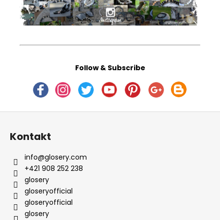
Follow & Subscribe
Z
á
Kontakt
p
ä
info
@
glosery.com
t
+421 908 252 238
i
glosery
e
gloseryofficial
gloseryofficial
glosery