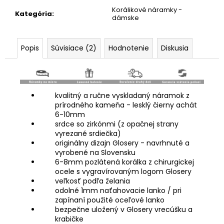
Korálikové náramky -
Kategória
:
dámske
Popis
Súvisiace (2)
Hodnotenie
Diskusia
kvalitný a ručne vyskladaný náramok z
prírodného kameňa - lesklý čierny achát
6-10mm
srdce so zirkónmi (z opačnej strany
vyrezané srdiečka)
originálny dizajn Glosery - navrhnuté a
vyrobené na Slovensku
6-8mm pozlátená korálka z chirurgickej
ocele s vygravírovaným logom Glosery
veľkosť podľa želania
odolné 1mm naťahovacie lanko / pri
zapínaní použité oceľové lanko
bezpečne uložený v Glosery vrecúšku a
krabičke