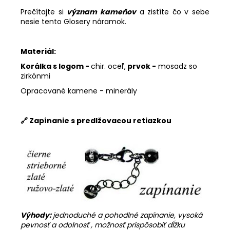
Prečítajte si
význam kameňov
a zistíte čo v sebe
nesie tento Glosery náramok.
Materiál:
Korálka s logom -
chir. oceľ,
prvok -
mosadz so
zirkónmi
Opracované kamene - minerály
🔗 Zapínanie s predlžovacou retiazkou
Výhody:
jednoduché a pohodlné zapínanie, vysoká
pevnosť a odolnosť , možnosť prispôsobiť dĺžku