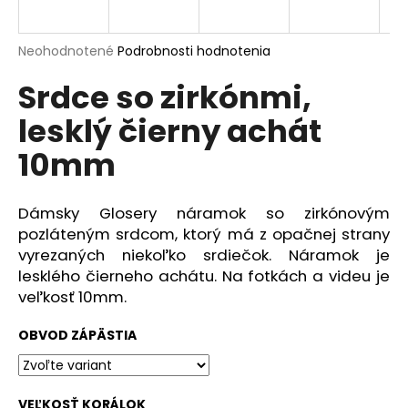
á
j
Priemerné
Neohodnotené
Podrobnosti hodnotenia
s
hodnotenie
Srdce so zirkónmi,
produktu
ť
je
?
lesklý čierny achát
0,0
z
10mm
5
hviezdičiek.
Dámsky Glosery náramok so zirkónovým
HĽADAŤ
pozláteným srdcom, ktorý má z opačnej strany
vyrezaných niekoľko srdiečok. Náramok je
lesklého čierneho achátu. Na fotkách a videu je
O
veľkosť 10mm.
d
p
OBVOD ZÁPÄSTIA
o
r
ú
VEĽKOSŤ KORÁLOK