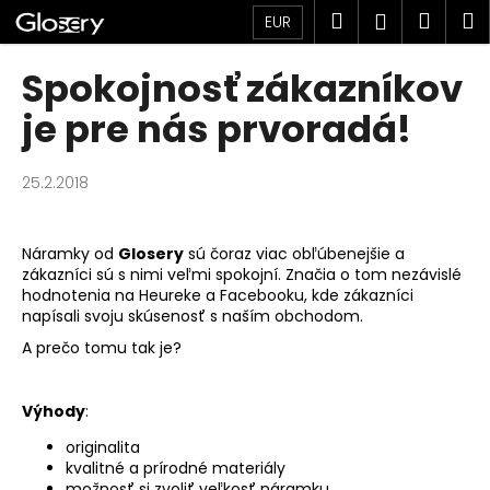
K
Prejsť
Hľadať
Náku
M
Prihlásen
EUR
na
o
obsah
Späť
Späť
košík
š
Spokojnosť zákazníkov
í
Č
je pre nás prvoradá!
k
o
p
25.2.2018
o
t
Náramky od
Glosery
sú čoraz viac obľúbenejšie a
r
zákazníci sú s nimi veľmi spokojní. Značia o tom nezávislé
e
hodnotenia na Heureke a Facebooku, kde zákazníci
b
napísali svoju skúsenosť s naším obchodom.
u
A prečo tomu tak je?
j
e
Výhody
:
t
originalita
e
kvalitné a prírodné materiály
n
možnosť si zvoliť veľkosť náramku