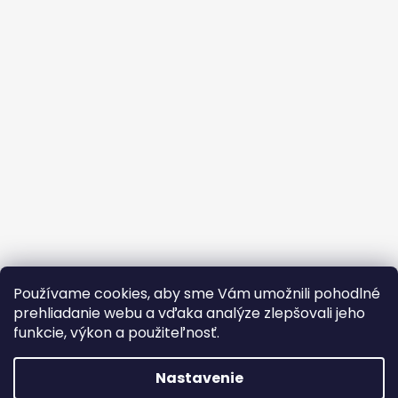
Používame cookies, aby sme Vám umožnili pohodlné
prehliadanie webu a vďaka analýze zlepšovali jeho
Facebook
Instagram
TikTok
YouTube
Twitter
Pinterest
Blog
funkcie, výkon a použiteľnosť.
☀️ Zľava
Nastavenie
Vytvoril Shoptet