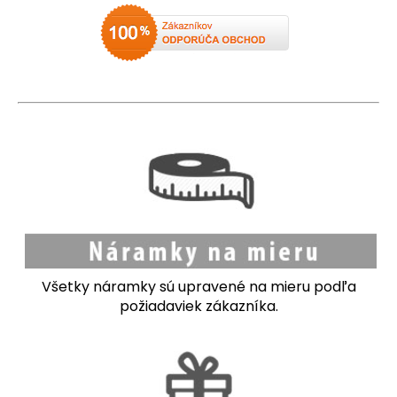
č
a
m
e
Všetky náramky sú upravené na mieru podľa
požiadaviek zákazníka.