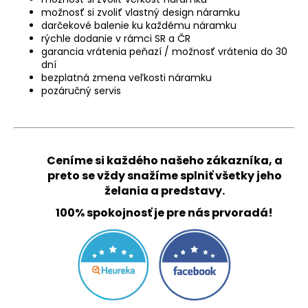
možnosť si zvoliť vlastný design náramku
á
darčekové balenie ku každému náramku
j
rýchle dodanie v rámci SR a ČR
s
garancia vrátenia peňazí / možnosť vrátenia do 30
dní
ť
bezplatná zmena veľkosti náramku
?
pozáručný servis
Ceníme si každého našeho zákazníka, a
HĽADAŤ
preto se vždy snažíme splniť všetky jeho
želania a predstavy.
100% spokojnosť je pre nás prvoradá!
O
d
p
o
r
ú