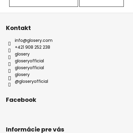
Z
á
Kontakt
p
ä
info
@
glosery.com
t
+421 908 252 238
i
glosery
e
gloseryofficial
gloseryofficial
glosery
@gloseryofficial
Facebook
Informácie pre vás